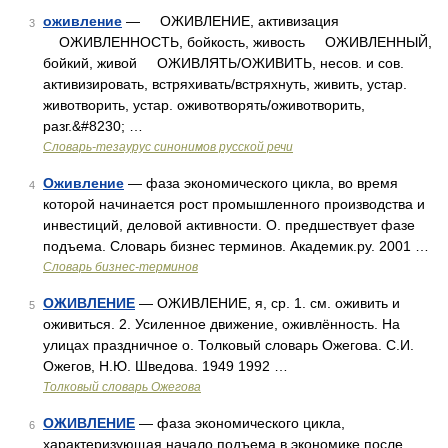
оживление
— ОЖИВЛЕНИЕ, активизация
3
ОЖИВЛЕННОСТЬ, бойкость, живость ОЖИВЛЕННЫЙ,
бойкий, живой ОЖИВЛЯТЬ/ОЖИВИТЬ, несов. и сов.
активизировать, встряхивать/встряхнуть, живить, устар.
животворить, устар. оживотворять/оживотворить,
разг.&#8230; …
Словарь-тезаурус синонимов русской речи
Оживление
— фаза экономического цикла, во время
4
которой начинается рост промышленного производства и
инвестиций, деловой активности. О. предшествует фазе
подъема. Словарь бизнес терминов. Академик.ру. 2001 …
Словарь бизнес-терминов
ОЖИВЛЕНИЕ
— ОЖИВЛЕНИЕ, я, ср. 1. см. оживить и
5
оживиться. 2. Усиленное движение, оживлённость. На
улицах праздничное о. Толковый словарь Ожегова. С.И.
Ожегов, Н.Ю. Шведова. 1949 1992 …
Толковый словарь Ожегова
ОЖИВЛЕНИЕ
— фаза экономического цикла,
6
характеризующая начало подъема в экономике после