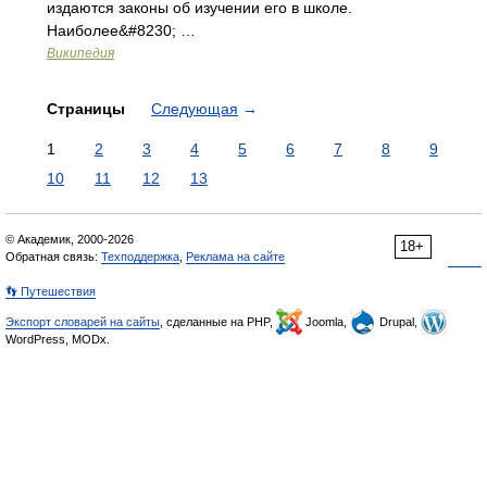
издаются законы об изучении его в школе.
Наиболее&#8230; …
Википедия
Страницы
Следующая
→
1
2
3
4
5
6
7
8
9
10
11
12
13
© Академик, 2000-2026
18+
Обратная связь:
Техподдержка
,
Реклама на сайте
👣 Путешествия
Экспорт словарей на сайты
, сделанные на PHP,
Joomla,
Drupal,
WordPress, MODx.