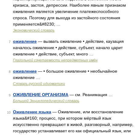
кризиса, застоя, депрессии. Наиболее явным признаком
оживления является увеличение платежеспособного
спроса. Поэтому для выхода из застойного состояния
применяется&#8230; …
Экономический словарь
оживление
— вызвать оживление • действие, каузация
7
началось оживление • действие, субъект, начало царит
оживление • действие, субъект, много …
Глагольной сочетаемости непредметных имён
оживление
— • большое оживление • необычайное
8
оживление …
Словарь русской идиоматики
ОЖИВЛЕНИЕ ОРГАНИЗМА
— см. Реанимация …
9
Большой Энциклопедический словарь
Оживление языка
— Оживление, или восстановление
10
языка&#160; процесс, при котором мёртвый язык
искусственно превращают в живой, разговорный, например,
государство устанавливает его как официальный язык, или